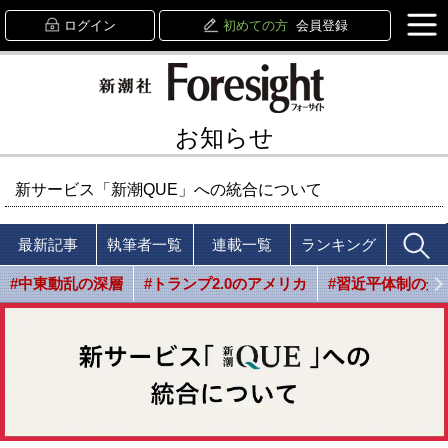
ログイン
初めての方
会員登録
お知らせ
新サービス「新潮QUE」への統合について
最新記事
執筆者一覧
連載一覧
ランキング
#中東動乱の深層
#トランプ2.0のアメリカ
#習近平体制の光