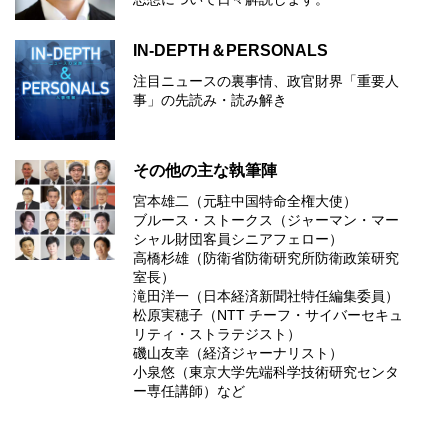
IN-DEPTH＆PERSONALS
注目ニュースの裏事情、政官財界「重要人
事」の先読み・読み解き
その他の主な執筆陣
宮本雄二（元駐中国特命全権大使）
ブルース・ストークス（ジャーマン・マー
シャル財団客員シニアフェロー）
高橋杉雄（防衛省防衛研究所防衛政策研究
室長）
滝田洋一（日本経済新聞社特任編集委員）
松原実穂子（NTT チーフ・サイバーセキュ
リティ・ストラテジスト）
磯山友幸（経済ジャーナリスト）
小泉悠（東京大学先端科学技術研究センタ
ー専任講師）など