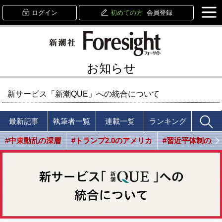
ログイン
初めての方
会員登録
お知らせ
新サービス「新潮QUE」への統合について
最新記事
執筆者一覧
連載一覧
ランキング
#中東動乱の深層
#トランプ2.0のアメリカ
#習近平体制の光