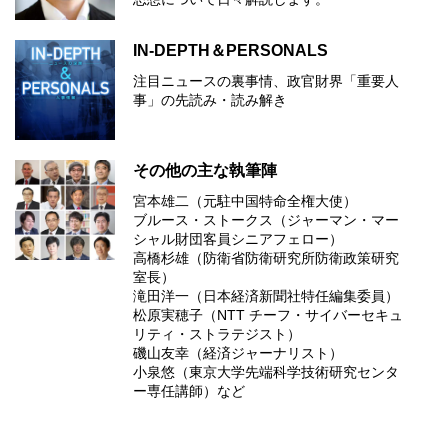
IN-DEPTH＆PERSONALS
注目ニュースの裏事情、政官財界「重要人
事」の先読み・読み解き
その他の主な執筆陣
宮本雄二（元駐中国特命全権大使）
ブルース・ストークス（ジャーマン・マー
シャル財団客員シニアフェロー）
高橋杉雄（防衛省防衛研究所防衛政策研究
室長）
滝田洋一（日本経済新聞社特任編集委員）
松原実穂子（NTT チーフ・サイバーセキュ
リティ・ストラテジスト）
磯山友幸（経済ジャーナリスト）
小泉悠（東京大学先端科学技術研究センタ
ー専任講師）など