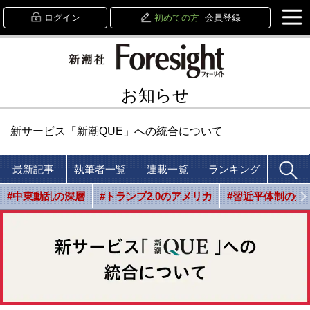
ログイン
初めての方
会員登録
お知らせ
新サービス「新潮QUE」への統合について
最新記事
執筆者一覧
連載一覧
ランキング
#中東動乱の深層
#トランプ2.0のアメリカ
#習近平体制の光