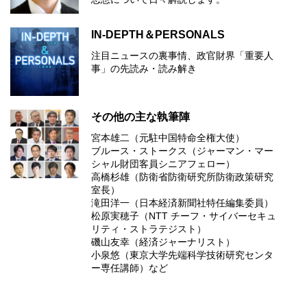
IN-DEPTH＆PERSONALS
注目ニュースの裏事情、政官財界「重要人
事」の先読み・読み解き
その他の主な執筆陣
宮本雄二（元駐中国特命全権大使）
ブルース・ストークス（ジャーマン・マー
シャル財団客員シニアフェロー）
高橋杉雄（防衛省防衛研究所防衛政策研究
室長）
滝田洋一（日本経済新聞社特任編集委員）
松原実穂子（NTT チーフ・サイバーセキュ
リティ・ストラテジスト）
磯山友幸（経済ジャーナリスト）
小泉悠（東京大学先端科学技術研究センタ
ー専任講師）など