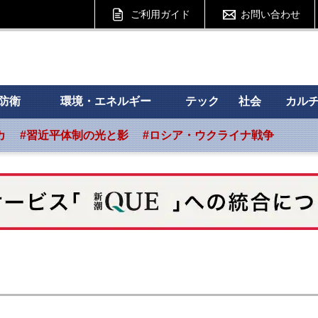
ご利用ガイド
お問い合わせ
 フォーサイト
防衛
環境・エネルギー
テック
社会
カル
カ
#習近平体制の光と影
#ロシア・ウクライナ戦争