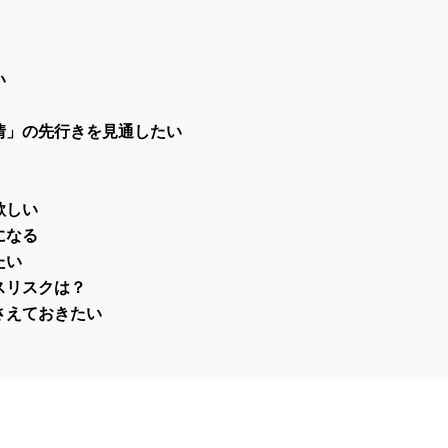
い
情」の先行きを見通したい
欲しい
になる
たい
スリスクは？
さえておきたい