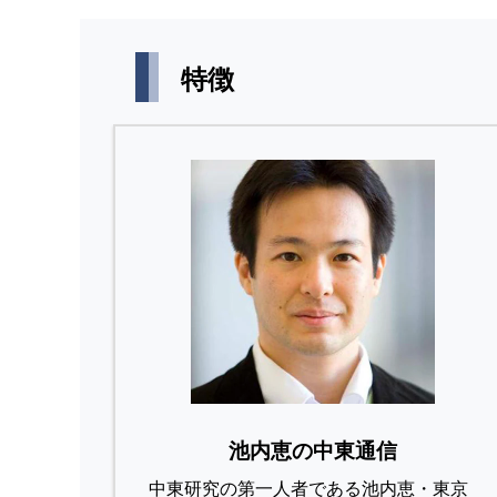
特徴
池内恵の中東通信
中東研究の第⼀⼈者である池内恵・東京