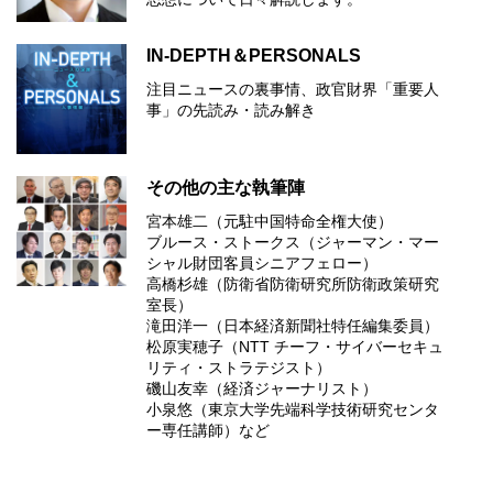
IN-DEPTH＆PERSONALS
注目ニュースの裏事情、政官財界「重要人
事」の先読み・読み解き
その他の主な執筆陣
宮本雄二（元駐中国特命全権大使）
ブルース・ストークス（ジャーマン・マー
シャル財団客員シニアフェロー）
高橋杉雄（防衛省防衛研究所防衛政策研究
室長）
滝田洋一（日本経済新聞社特任編集委員）
松原実穂子（NTT チーフ・サイバーセキュ
リティ・ストラテジスト）
磯山友幸（経済ジャーナリスト）
小泉悠（東京大学先端科学技術研究センタ
ー専任講師）など