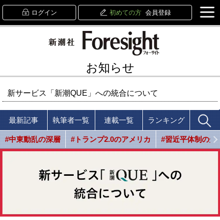
ログイン
初めての方
会員登録
お知らせ
新サービス「新潮QUE」への統合について
最新記事
執筆者一覧
連載一覧
ランキング
#中東動乱の深層
#トランプ2.0のアメリカ
#習近平体制の光