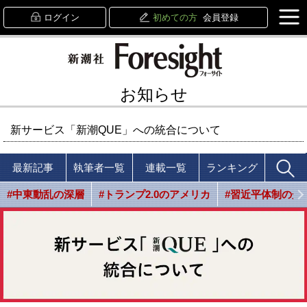
ログイン
初めての方
会員登録
お知らせ
新サービス「新潮QUE」への統合について
最新記事
執筆者一覧
連載一覧
ランキング
#中東動乱の深層
#トランプ2.0のアメリカ
#習近平体制の光