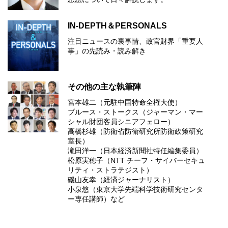
IN-DEPTH＆PERSONALS
注目ニュースの裏事情、政官財界「重要人
事」の先読み・読み解き
その他の主な執筆陣
宮本雄二（元駐中国特命全権大使）
ブルース・ストークス（ジャーマン・マー
シャル財団客員シニアフェロー）
高橋杉雄（防衛省防衛研究所防衛政策研究
室長）
滝田洋一（日本経済新聞社特任編集委員）
松原実穂子（NTT チーフ・サイバーセキュ
リティ・ストラテジスト）
磯山友幸（経済ジャーナリスト）
小泉悠（東京大学先端科学技術研究センタ
ー専任講師）など