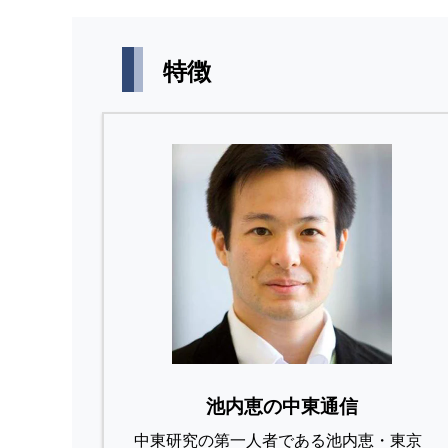
特徴
池内恵の中東通信
中東研究の第⼀⼈者である池内恵・東京