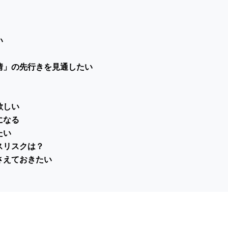
い
情」の先行きを見通したい
欲しい
になる
たい
スリスクは？
さえておきたい