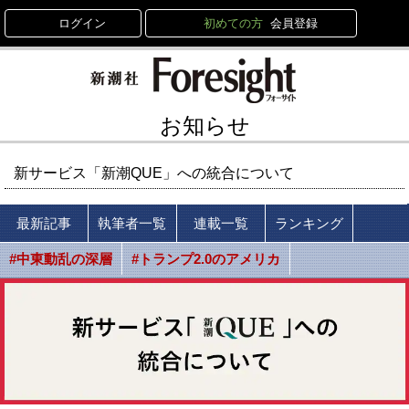
ログイン
初めての方
会員登録
お知らせ
新サービス「新潮QUE」への統合について
最新記事
執筆者一覧
連載一覧
ランキング
#中東動乱の深層
#トランプ2.0のアメリカ
#習近平体制の光と影
#ロシア・ウクライナ戦争