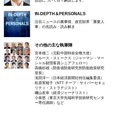
思想について⽇々解説します。
IN-DEPTH＆PERSONALS
注目ニュースの裏事情、政官財界「重要人
事」の先読み・読み解き
その他の主な執筆陣
宮本雄二（元駐中国特命全権大使）
ブルース・ストークス（ジャーマン・マー
シャル財団客員シニアフェロー）
高橋杉雄（防衛省防衛研究所防衛政策研究
室長）
滝田洋一（日本経済新聞社特任編集委員）
松原実穂子（NTT チーフ・サイバーセキュ
リティ・ストラテジスト）
磯山友幸（経済ジャーナリスト）
小泉悠（東京大学先端科学技術研究センタ
ー専任講師）など