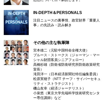
IN-DEPTH＆PERSONALS
注目ニュースの裏事情、政官財界「重要人
事」の先読み・読み解き
その他の主な執筆陣
宮本雄二（元駐中国特命全権大使）
ブルース・ストークス（ジャーマン・マー
シャル財団客員シニアフェロー）
高橋杉雄（防衛省防衛研究所防衛政策研究
室長）
滝田洋一（日本経済新聞社特任編集委員）
松原実穂子（NTT チーフ・サイバーセキュ
リティ・ストラテジスト）
磯山友幸（経済ジャーナリスト）
小泉悠（東京大学先端科学技術研究センタ
ー専任講師）など