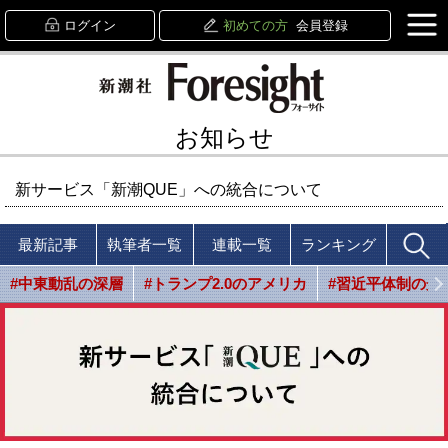
ログイン
初めての方
会員登録
お知らせ
新サービス「新潮QUE」への統合について
最新記事
執筆者一覧
連載一覧
ランキング
#中東動乱の深層
#トランプ2.0のアメリカ
#習近平体制の光