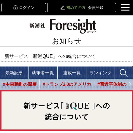
ログイン
初めての方
会員登録
お知らせ
新サービス「新潮QUE」への統合について
最新記事
執筆者一覧
連載一覧
ランキング
#中東動乱の深層
#トランプ2.0のアメリカ
#習近平体制の光