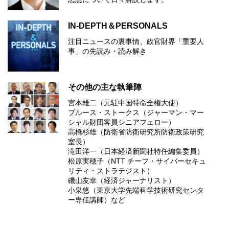
IN-DEPTH＆PERSONALS
注目ニュースの裏事情、政官財界「重要人
事」の先読み・読み解き
その他の主な執筆陣
宮本雄二（元駐中国特命全権大使）
ブルース・ストークス（ジャーマン・マー
シャル財団客員シニアフェロー）
高橋杉雄（防衛省防衛研究所防衛政策研究
室長）
滝田洋一（日本経済新聞社特任編集委員）
松原実穂子（NTT チーフ・サイバーセキュ
リティ・ストラテジスト）
磯山友幸（経済ジャーナリスト）
小泉悠（東京大学先端科学技術研究センタ
ー専任講師）など