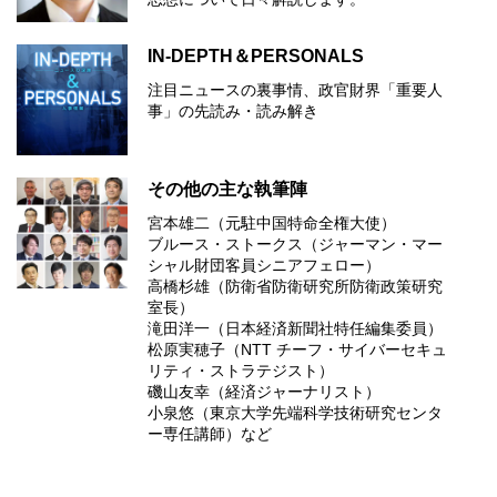
IN-DEPTH＆PERSONALS
注目ニュースの裏事情、政官財界「重要人
事」の先読み・読み解き
その他の主な執筆陣
宮本雄二（元駐中国特命全権大使）
ブルース・ストークス（ジャーマン・マー
シャル財団客員シニアフェロー）
高橋杉雄（防衛省防衛研究所防衛政策研究
室長）
滝田洋一（日本経済新聞社特任編集委員）
松原実穂子（NTT チーフ・サイバーセキュ
リティ・ストラテジスト）
磯山友幸（経済ジャーナリスト）
小泉悠（東京大学先端科学技術研究センタ
ー専任講師）など