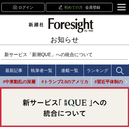
ログイン
初めての方
会員登録
お知らせ
新サービス「新潮QUE」への統合について
最新記事
執筆者一覧
連載一覧
ランキング
#中東動乱の深層
#トランプ2.0のアメリカ
#習近平体制の光