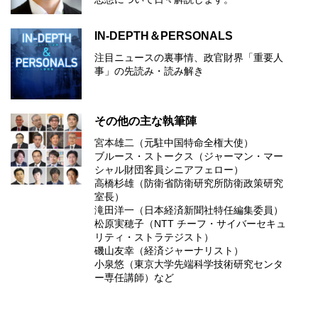
IN-DEPTH＆PERSONALS
注目ニュースの裏事情、政官財界「重要人
事」の先読み・読み解き
その他の主な執筆陣
宮本雄二（元駐中国特命全権大使）
ブルース・ストークス（ジャーマン・マー
シャル財団客員シニアフェロー）
高橋杉雄（防衛省防衛研究所防衛政策研究
室長）
滝田洋一（日本経済新聞社特任編集委員）
松原実穂子（NTT チーフ・サイバーセキュ
リティ・ストラテジスト）
磯山友幸（経済ジャーナリスト）
小泉悠（東京大学先端科学技術研究センタ
ー専任講師）など