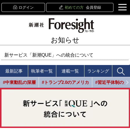
ログイン
初めての方
会員登録
お知らせ
新サービス「新潮QUE」への統合について
最新記事
執筆者一覧
連載一覧
ランキング
#中東動乱の深層
#トランプ2.0のアメリカ
#習近平体制の光