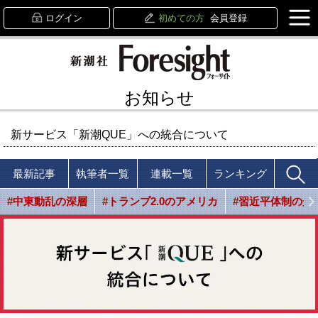
ログイン
初めての方
会員登録
お知らせ
新サービス「新潮QUE」への統合について
最新記事
執筆者一覧
連載一覧
ランキング
#中東動乱の深層
#トランプ2.0のアメリカ
#習近平体制の光