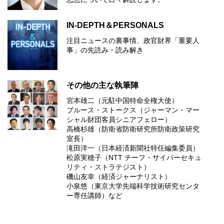
IN-DEPTH＆PERSONALS
注目ニュースの裏事情、政官財界「重要人
事」の先読み・読み解き
その他の主な執筆陣
宮本雄二（元駐中国特命全権大使）
ブルース・ストークス（ジャーマン・マー
シャル財団客員シニアフェロー）
高橋杉雄（防衛省防衛研究所防衛政策研究
室長）
滝田洋一（日本経済新聞社特任編集委員）
松原実穂子（NTT チーフ・サイバーセキュ
リティ・ストラテジスト）
磯山友幸（経済ジャーナリスト）
小泉悠（東京大学先端科学技術研究センタ
ー専任講師）など