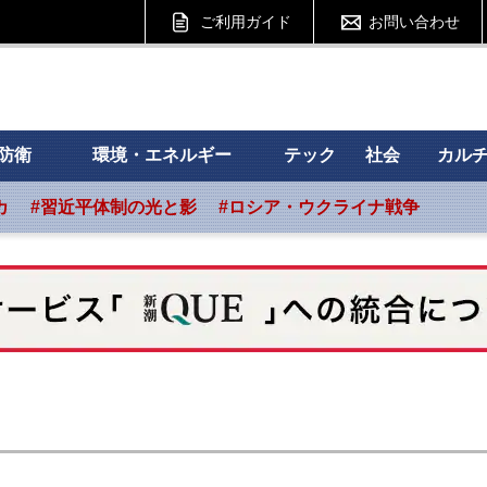
ご利用ガイド
お問い合わせ
 フォーサイト
防衛
環境・エネルギー
テック
社会
カル
カ
#習近平体制の光と影
#ロシア・ウクライナ戦争