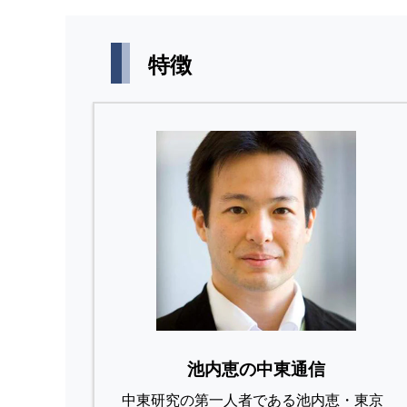
特徴
池内恵の中東通信
中東研究の第⼀⼈者である池内恵・東京