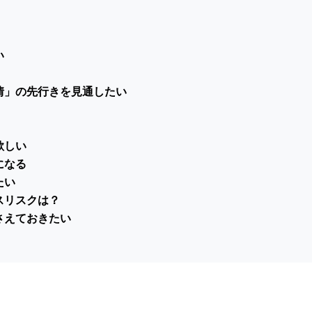
い
情」の先行きを見通したい
欲しい
になる
たい
スリスクは？
さえておきたい