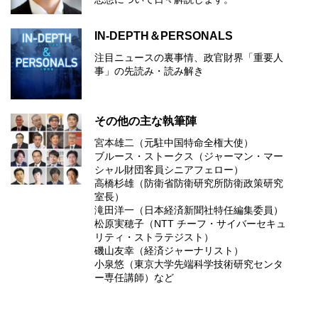
IN-DEPTH＆PERSONALS
注目ニュースの裏事情、政官財界「重要人
事」の先読み・読み解き
その他の主な執筆陣
宮本雄二（元駐中国特命全権大使）
ブルース・ストークス（ジャーマン・マー
シャル財団客員シニアフェロー）
高橋杉雄（防衛省防衛研究所防衛政策研究
室長）
滝田洋一（日本経済新聞社特任編集委員）
松原実穂子（NTT チーフ・サイバーセキュ
リティ・ストラテジスト）
磯山友幸（経済ジャーナリスト）
小泉悠（東京大学先端科学技術研究センタ
ー専任講師）など