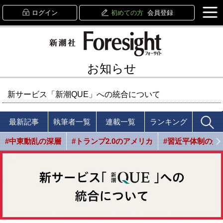
ログイン
初めての方
会員登録
お知らせ
新サービス「新潮QUE」への統合について
最新記事
執筆者一覧
連載一覧
ランキング
#中東動乱の深層
#トランプ2.0のアメリカ
#習近平体制の光