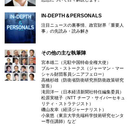
IN-DEPTH＆PERSONALS
注目ニュースの裏事情、政官財界「重要人
事」の先読み・読み解き
その他の主な執筆陣
宮本雄二（元駐中国特命全権大使）
ブルース・ストークス（ジャーマン・マー
シャル財団客員シニアフェロー）
高橋杉雄（防衛省防衛研究所防衛政策研究
室長）
滝田洋一（日本経済新聞社特任編集委員）
松原実穂子（NTT チーフ・サイバーセキュ
リティ・ストラテジスト）
磯山友幸（経済ジャーナリスト）
小泉悠（東京大学先端科学技術研究センタ
ー専任講師）など