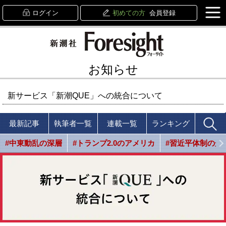
ログイン
初めての方
会員登録
お知らせ
新サービス「新潮QUE」への統合について
最新記事
執筆者一覧
連載一覧
ランキング
#中東動乱の深層
#トランプ2.0のアメリカ
#習近平体制の光