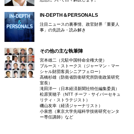
IN-DEPTH＆PERSONALS
注目ニュースの裏事情、政官財界「重要人
事」の先読み・読み解き
その他の主な執筆陣
宮本雄二（元駐中国特命全権大使）
ブルース・ストークス（ジャーマン・マー
シャル財団客員シニアフェロー）
高橋杉雄（防衛省防衛研究所防衛政策研究
室長）
滝田洋一（日本経済新聞社特任編集委員）
松原実穂子（NTT チーフ・サイバーセキュ
リティ・ストラテジスト）
磯山友幸（経済ジャーナリスト）
小泉悠（東京大学先端科学技術研究センタ
ー専任講師）など