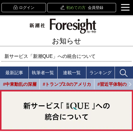
ログイン
初めての方
会員登録
お知らせ
新サービス「新潮QUE」への統合について
最新記事
執筆者一覧
連載一覧
ランキング
#中東動乱の深層
#トランプ2.0のアメリカ
#習近平体制の光