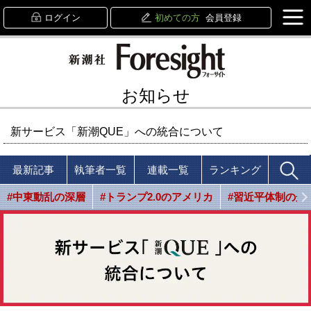
ログイン
初めての方
会員登録
お知らせ
新サービス「新潮QUE」への統合について
最新記事
執筆者一覧
連載一覧
ランキング
#中東動乱の深層
#トランプ2.0のアメリカ
#習近平体制の光