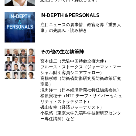
IN-DEPTH＆PERSONALS
注目ニュースの裏事情、政官財界「重要人
事」の先読み・読み解き
その他の主な執筆陣
宮本雄二（元駐中国特命全権大使）
ブルース・ストークス（ジャーマン・マー
シャル財団客員シニアフェロー）
高橋杉雄（防衛省防衛研究所防衛政策研究
室長）
滝田洋一（日本経済新聞社特任編集委員）
松原実穂子（NTT チーフ・サイバーセキュ
リティ・ストラテジスト）
磯山友幸（経済ジャーナリスト）
小泉悠（東京大学先端科学技術研究センタ
ー専任講師）など