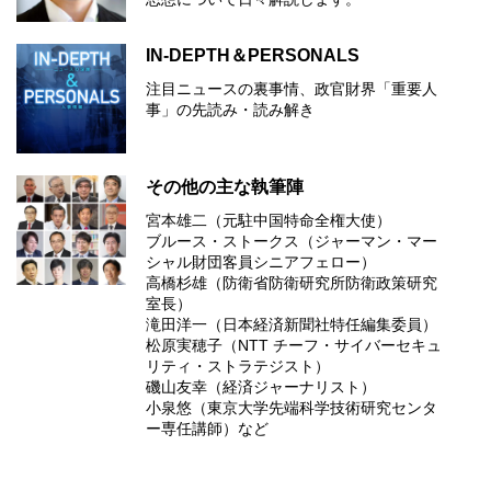
IN-DEPTH＆PERSONALS
注目ニュースの裏事情、政官財界「重要人
事」の先読み・読み解き
その他の主な執筆陣
宮本雄二（元駐中国特命全権大使）
ブルース・ストークス（ジャーマン・マー
シャル財団客員シニアフェロー）
高橋杉雄（防衛省防衛研究所防衛政策研究
室長）
滝田洋一（日本経済新聞社特任編集委員）
松原実穂子（NTT チーフ・サイバーセキュ
リティ・ストラテジスト）
磯山友幸（経済ジャーナリスト）
小泉悠（東京大学先端科学技術研究センタ
ー専任講師）など