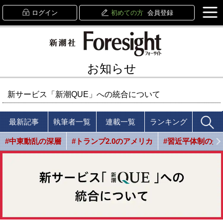
ログイン
初めての方
会員登録
お知らせ
新サービス「新潮QUE」への統合について
最新記事
執筆者一覧
連載一覧
ランキング
#中東動乱の深層
#トランプ2.0のアメリカ
#習近平体制の光