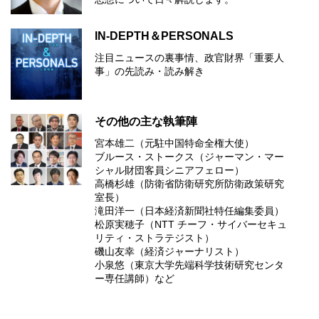
IN-DEPTH＆PERSONALS
注目ニュースの裏事情、政官財界「重要人
事」の先読み・読み解き
その他の主な執筆陣
宮本雄二（元駐中国特命全権大使）
ブルース・ストークス（ジャーマン・マー
シャル財団客員シニアフェロー）
高橋杉雄（防衛省防衛研究所防衛政策研究
室長）
滝田洋一（日本経済新聞社特任編集委員）
松原実穂子（NTT チーフ・サイバーセキュ
リティ・ストラテジスト）
磯山友幸（経済ジャーナリスト）
小泉悠（東京大学先端科学技術研究センタ
ー専任講師）など