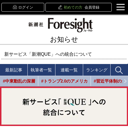
ログイン
初めての方
会員登録
お知らせ
新サービス「新潮QUE」への統合について
最新記事
執筆者一覧
連載一覧
ランキング
#中東動乱の深層
#トランプ2.0のアメリカ
#習近平体制の光