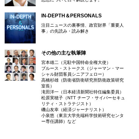
IN-DEPTH＆PERSONALS
注目ニュースの裏事情、政官財界「重要人
事」の先読み・読み解き
その他の主な執筆陣
宮本雄二（元駐中国特命全権大使）
ブルース・ストークス（ジャーマン・マー
シャル財団客員シニアフェロー）
高橋杉雄（防衛省防衛研究所防衛政策研究
室長）
滝田洋一（日本経済新聞社特任編集委員）
松原実穂子（NTT チーフ・サイバーセキュ
リティ・ストラテジスト）
磯山友幸（経済ジャーナリスト）
小泉悠（東京大学先端科学技術研究センタ
ー専任講師）など