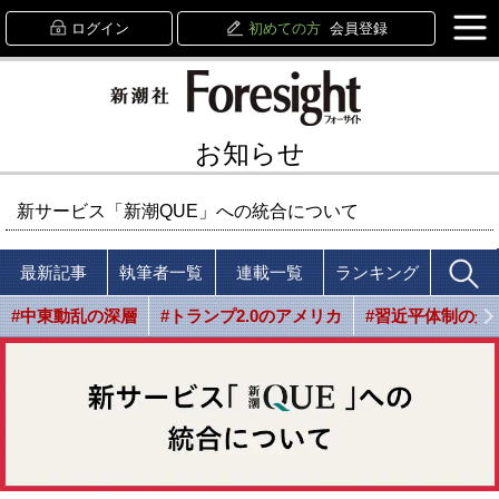
ログイン
初めての方
会員登録
お知らせ
新サービス「新潮QUE」への統合について
最新記事
執筆者一覧
連載一覧
ランキング
#中東動乱の深層
#トランプ2.0のアメリカ
#習近平体制の光