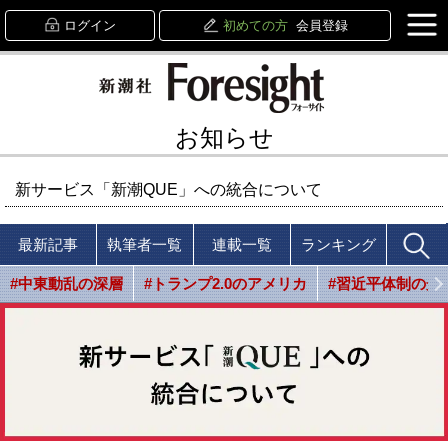
ログイン
初めての方
会員登録
お知らせ
新サービス「新潮QUE」への統合について
最新記事
執筆者一覧
連載一覧
ランキング
#中東動乱の深層
#トランプ2.0のアメリカ
#習近平体制の光