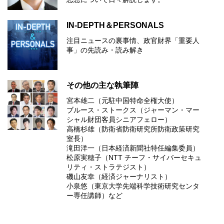
IN-DEPTH＆PERSONALS
注目ニュースの裏事情、政官財界「重要人
事」の先読み・読み解き
その他の主な執筆陣
宮本雄二（元駐中国特命全権大使）
ブルース・ストークス（ジャーマン・マー
シャル財団客員シニアフェロー）
高橋杉雄（防衛省防衛研究所防衛政策研究
室長）
滝田洋一（日本経済新聞社特任編集委員）
松原実穂子（NTT チーフ・サイバーセキュ
リティ・ストラテジスト）
磯山友幸（経済ジャーナリスト）
小泉悠（東京大学先端科学技術研究センタ
ー専任講師）など