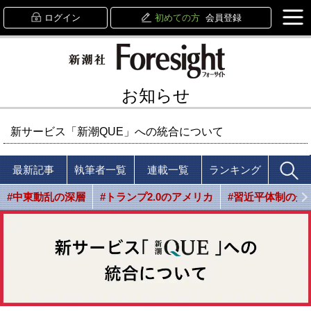
ログイン
初めての方
会員登録
お知らせ
新サービス「新潮QUE」への統合について
最新記事
執筆者一覧
連載一覧
ランキング
#中東動乱の深層
#トランプ2.0のアメリカ
#習近平体制の光