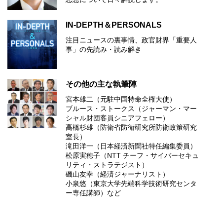
IN-DEPTH＆PERSONALS
注目ニュースの裏事情、政官財界「重要人
事」の先読み・読み解き
その他の主な執筆陣
宮本雄二（元駐中国特命全権大使）
ブルース・ストークス（ジャーマン・マー
シャル財団客員シニアフェロー）
高橋杉雄（防衛省防衛研究所防衛政策研究
室長）
滝田洋一（日本経済新聞社特任編集委員）
松原実穂子（NTT チーフ・サイバーセキュ
リティ・ストラテジスト）
磯山友幸（経済ジャーナリスト）
小泉悠（東京大学先端科学技術研究センタ
ー専任講師）など