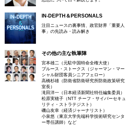
IN-DEPTH＆PERSONALS
注目ニュースの裏事情、政官財界「重要人
事」の先読み・読み解き
その他の主な執筆陣
宮本雄二（元駐中国特命全権大使）
ブルース・ストークス（ジャーマン・マー
シャル財団客員シニアフェロー）
高橋杉雄（防衛省防衛研究所防衛政策研究
室長）
滝田洋一（日本経済新聞社特任編集委員）
松原実穂子（NTT チーフ・サイバーセキュ
リティ・ストラテジスト）
磯山友幸（経済ジャーナリスト）
小泉悠（東京大学先端科学技術研究センタ
ー専任講師）など