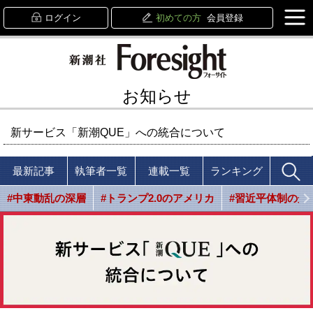
ログイン
初めての方
会員登録
お知らせ
新サービス「新潮QUE」への統合について
最新記事
執筆者一覧
連載一覧
ランキング
#中東動乱の深層
#トランプ2.0のアメリカ
#習近平体制の光