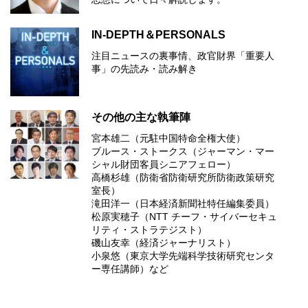
IN-DEPTH＆PERSONALS
注目ニュースの裏事情、政官財界「重要人
事」の先読み・読み解き
その他の主な執筆陣
宮本雄二（元駐中国特命全権大使）
ブルース・ストークス（ジャーマン・マー
シャル財団客員シニアフェロー）
高橋杉雄（防衛省防衛研究所防衛政策研究
室長）
滝田洋一（日本経済新聞社特任編集委員）
松原実穂子（NTT チーフ・サイバーセキュ
リティ・ストラテジスト）
磯山友幸（経済ジャーナリスト）
小泉悠（東京大学先端科学技術研究センタ
ー専任講師）など