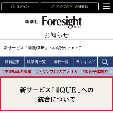
ログイン
初めての方
会員登録
お知らせ
新サービス「新潮QUE」への統合について
最新記事
執筆者一覧
連載一覧
ランキング
#中東動乱の深層
#トランプ2.0のアメリカ
#習近平体制の光