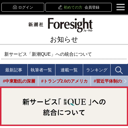
ログイン
初めての方
会員登録
お知らせ
新サービス「新潮QUE」への統合について
最新記事
執筆者一覧
連載一覧
ランキング
#中東動乱の深層
#トランプ2.0のアメリカ
#習近平体制の光