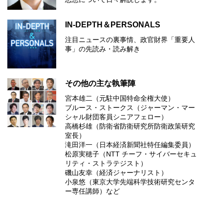
IN-DEPTH＆PERSONALS
注目ニュースの裏事情、政官財界「重要人
事」の先読み・読み解き
その他の主な執筆陣
宮本雄二（元駐中国特命全権大使）
ブルース・ストークス（ジャーマン・マー
シャル財団客員シニアフェロー）
高橋杉雄（防衛省防衛研究所防衛政策研究
室長）
滝田洋一（日本経済新聞社特任編集委員）
松原実穂子（NTT チーフ・サイバーセキュ
リティ・ストラテジスト）
磯山友幸（経済ジャーナリスト）
小泉悠（東京大学先端科学技術研究センタ
ー専任講師）など