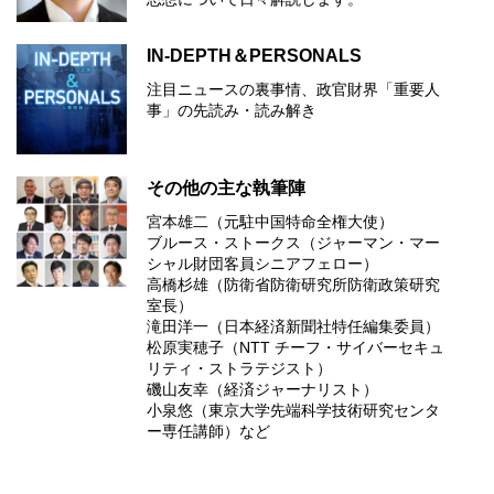
IN-DEPTH＆PERSONALS
注目ニュースの裏事情、政官財界「重要人
事」の先読み・読み解き
その他の主な執筆陣
宮本雄二（元駐中国特命全権大使）
ブルース・ストークス（ジャーマン・マー
シャル財団客員シニアフェロー）
高橋杉雄（防衛省防衛研究所防衛政策研究
室長）
滝田洋一（日本経済新聞社特任編集委員）
松原実穂子（NTT チーフ・サイバーセキュ
リティ・ストラテジスト）
磯山友幸（経済ジャーナリスト）
小泉悠（東京大学先端科学技術研究センタ
ー専任講師）など