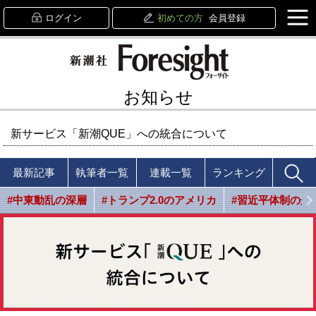
ログイン
初めての方
会員登録
お知らせ
新サービス「新潮QUE」への統合について
最新記事
執筆者一覧
連載一覧
ランキング
#中東動乱の深層
#トランプ2.0のアメリカ
#習近平体制の光