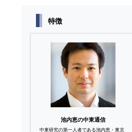
特徴
池内恵の中東通信
中東研究の第⼀⼈者である池内恵・東京