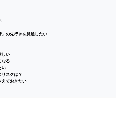
い
情」の先行きを見通したい
欲しい
になる
たい
スリスクは？
さえておきたい