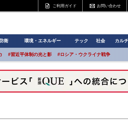
ご利用ガイド
お問い合わせ
 フォーサイト
防衛
環境・エネルギー
テック
社会
カル
カ
#習近平体制の光と影
#ロシア・ウクライナ戦争