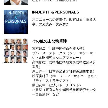
IN-DEPTH＆PERSONALS
注目ニュースの裏事情、政官財界「重要人
事」の先読み・読み解き
その他の主な執筆陣
宮本雄二（元駐中国特命全権大使）
ブルース・ストークス（ジャーマン・マー
シャル財団客員シニアフェロー）
高橋杉雄（防衛省防衛研究所防衛政策研究
室長）
滝田洋一（日本経済新聞社特任編集委員）
松原実穂子（NTT チーフ・サイバーセキュ
リティ・ストラテジスト）
磯山友幸（経済ジャーナリスト）
小泉悠（東京大学先端科学技術研究センタ
ー専任講師）など