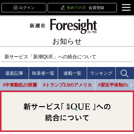
ログイン
初めての方
会員登録
お知らせ
新サービス「新潮QUE」への統合について
最新記事
執筆者一覧
連載一覧
ランキング
#中東動乱の深層
#トランプ2.0のアメリカ
#習近平体制の光