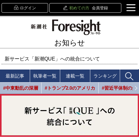
ログイン
初めての方
会員登録
お知らせ
新サービス「新潮QUE」への統合について
最新記事
執筆者一覧
連載一覧
ランキング
#中東動乱の深層
#トランプ2.0のアメリカ
#習近平体制の光