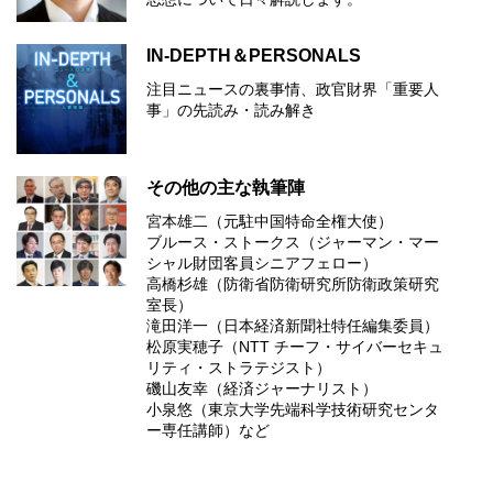
IN-DEPTH＆PERSONALS
注目ニュースの裏事情、政官財界「重要人
事」の先読み・読み解き
その他の主な執筆陣
宮本雄二（元駐中国特命全権大使）
ブルース・ストークス（ジャーマン・マー
シャル財団客員シニアフェロー）
高橋杉雄（防衛省防衛研究所防衛政策研究
室長）
滝田洋一（日本経済新聞社特任編集委員）
松原実穂子（NTT チーフ・サイバーセキュ
リティ・ストラテジスト）
磯山友幸（経済ジャーナリスト）
小泉悠（東京大学先端科学技術研究センタ
ー専任講師）など