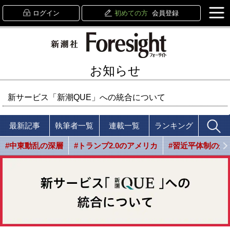
ログイン
初めての方
会員登録
お知らせ
新サービス「新潮QUE」への統合について
最新記事
執筆者一覧
連載一覧
ランキング
#中東動乱の深層
#トランプ2.0のアメリカ
#習近平体制の光