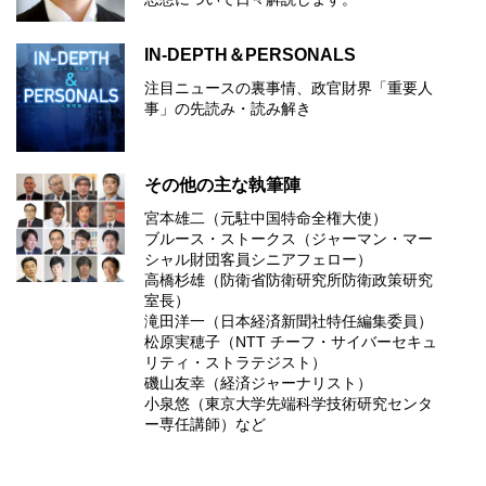
IN-DEPTH＆PERSONALS
注目ニュースの裏事情、政官財界「重要人
事」の先読み・読み解き
その他の主な執筆陣
宮本雄二（元駐中国特命全権大使）
ブルース・ストークス（ジャーマン・マー
シャル財団客員シニアフェロー）
高橋杉雄（防衛省防衛研究所防衛政策研究
室長）
滝田洋一（日本経済新聞社特任編集委員）
松原実穂子（NTT チーフ・サイバーセキュ
リティ・ストラテジスト）
磯山友幸（経済ジャーナリスト）
小泉悠（東京大学先端科学技術研究センタ
ー専任講師）など