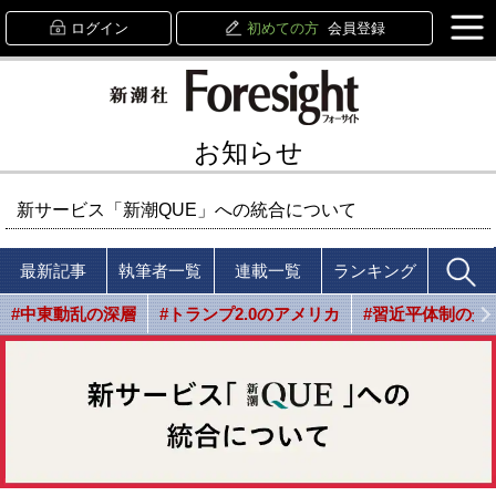
ログイン
初めての方
会員登録
お知らせ
新サービス「新潮QUE」への統合について
最新記事
執筆者一覧
連載一覧
ランキング
#中東動乱の深層
#トランプ2.0のアメリカ
#習近平体制の光