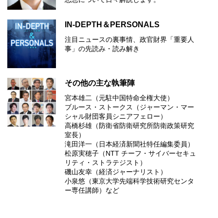
IN-DEPTH＆PERSONALS
注目ニュースの裏事情、政官財界「重要人
事」の先読み・読み解き
その他の主な執筆陣
宮本雄二（元駐中国特命全権大使）
ブルース・ストークス（ジャーマン・マー
シャル財団客員シニアフェロー）
高橋杉雄（防衛省防衛研究所防衛政策研究
室長）
滝田洋一（日本経済新聞社特任編集委員）
松原実穂子（NTT チーフ・サイバーセキュ
リティ・ストラテジスト）
磯山友幸（経済ジャーナリスト）
小泉悠（東京大学先端科学技術研究センタ
ー専任講師）など