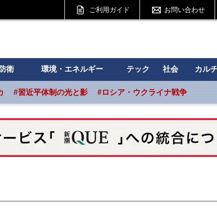
ご利用ガイド
お問い合わせ
 フォーサイト
防衛
環境・エネルギー
テック
社会
カル
カ
#習近平体制の光と影
#ロシア・ウクライナ戦争