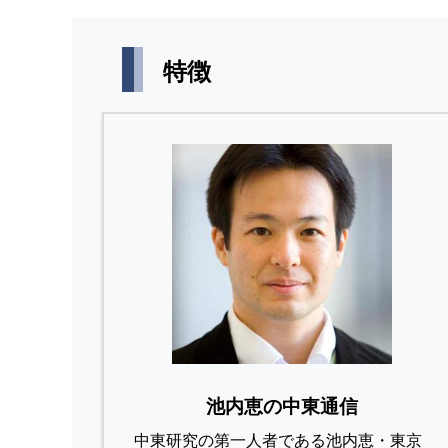
特徴
池内恵の中東通信
中東研究の第⼀⼈者である池内恵・東京