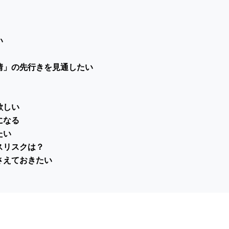
い
情」の先行きを見通したい
欲しい
になる
たい
スリスクは？
さえておきたい