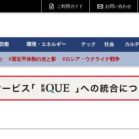
ご利用ガイド
お問い合わせ
 フォーサイト
防衛
環境・エネルギー
テック
社会
カル
カ
#習近平体制の光と影
#ロシア・ウクライナ戦争