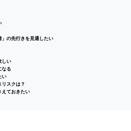
い
情」の先行きを見通したい
欲しい
になる
たい
スリスクは？
さえておきたい