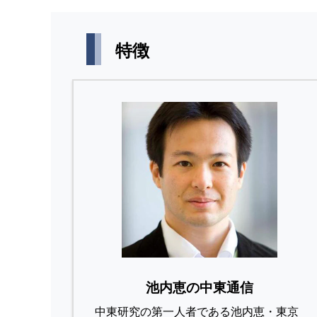
特徴
池内恵の中東通信
中東研究の第⼀⼈者である池内恵・東京