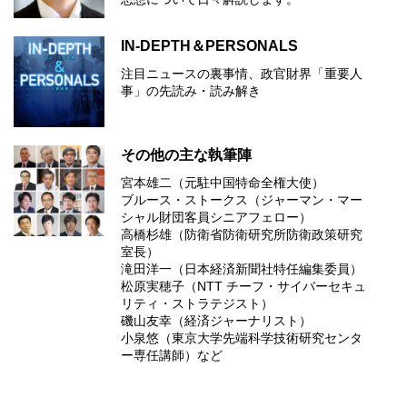
IN-DEPTH＆PERSONALS
注目ニュースの裏事情、政官財界「重要人
事」の先読み・読み解き
その他の主な執筆陣
宮本雄二（元駐中国特命全権大使）
ブルース・ストークス（ジャーマン・マー
シャル財団客員シニアフェロー）
高橋杉雄（防衛省防衛研究所防衛政策研究
室長）
滝田洋一（日本経済新聞社特任編集委員）
松原実穂子（NTT チーフ・サイバーセキュ
リティ・ストラテジスト）
磯山友幸（経済ジャーナリスト）
小泉悠（東京大学先端科学技術研究センタ
ー専任講師）など