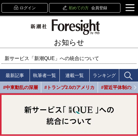
ログイン
初めての方
会員登録
お知らせ
新サービス「新潮QUE」への統合について
最新記事
執筆者一覧
連載一覧
ランキング
#中東動乱の深層
#トランプ2.0のアメリカ
#習近平体制の光