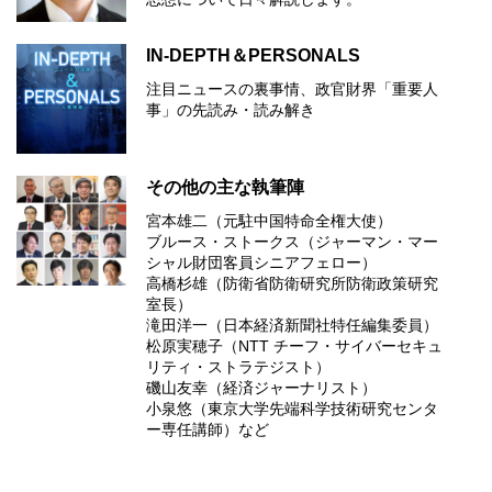
IN-DEPTH＆PERSONALS
注目ニュースの裏事情、政官財界「重要人
事」の先読み・読み解き
その他の主な執筆陣
宮本雄二（元駐中国特命全権大使）
ブルース・ストークス（ジャーマン・マー
シャル財団客員シニアフェロー）
高橋杉雄（防衛省防衛研究所防衛政策研究
室長）
滝田洋一（日本経済新聞社特任編集委員）
松原実穂子（NTT チーフ・サイバーセキュ
リティ・ストラテジスト）
磯山友幸（経済ジャーナリスト）
小泉悠（東京大学先端科学技術研究センタ
ー専任講師）など