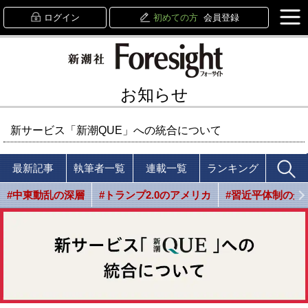
ログイン
初めての方
会員登録
お知らせ
新サービス「新潮QUE」への統合について
最新記事
執筆者一覧
連載一覧
ランキング
#中東動乱の深層
#トランプ2.0のアメリカ
#習近平体制の光