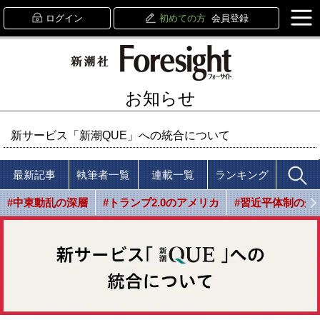
ログイン
初めての方
会員登録
お知らせ
新サービス「新潮QUE」への統合について
最新記事
執筆者一覧
連載一覧
ランキング
#中東動乱の深層
#トランプ2.0のアメリカ
#習近平体制の光