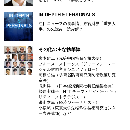
IN-DEPTH＆PERSONALS
注目ニュースの裏事情、政官財界「重要人
事」の先読み・読み解き
その他の主な執筆陣
宮本雄二（元駐中国特命全権大使）
ブルース・ストークス（ジャーマン・マー
シャル財団客員シニアフェロー）
高橋杉雄（防衛省防衛研究所防衛政策研究
室長）
滝田洋一（日本経済新聞社特任編集委員）
松原実穂子（NTT チーフ・サイバーセキュ
リティ・ストラテジスト）
磯山友幸（経済ジャーナリスト）
小泉悠（東京大学先端科学技術研究センタ
ー専任講師）など