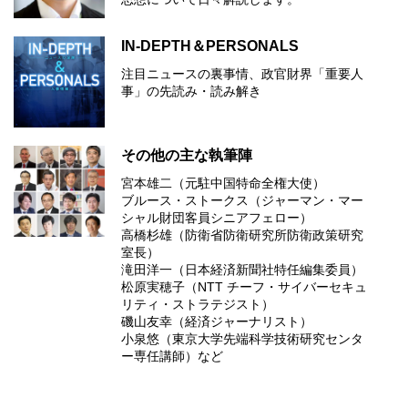
IN-DEPTH＆PERSONALS
注目ニュースの裏事情、政官財界「重要人
事」の先読み・読み解き
その他の主な執筆陣
宮本雄二（元駐中国特命全権大使）
ブルース・ストークス（ジャーマン・マー
シャル財団客員シニアフェロー）
高橋杉雄（防衛省防衛研究所防衛政策研究
室長）
滝田洋一（日本経済新聞社特任編集委員）
松原実穂子（NTT チーフ・サイバーセキュ
リティ・ストラテジスト）
磯山友幸（経済ジャーナリスト）
小泉悠（東京大学先端科学技術研究センタ
ー専任講師）など