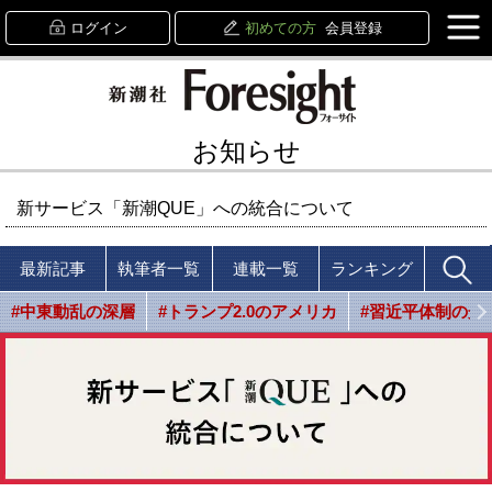
ログイン
初めての方
会員登録
お知らせ
新サービス「新潮QUE」への統合について
最新記事
執筆者一覧
連載一覧
ランキング
#中東動乱の深層
#トランプ2.0のアメリカ
#習近平体制の光