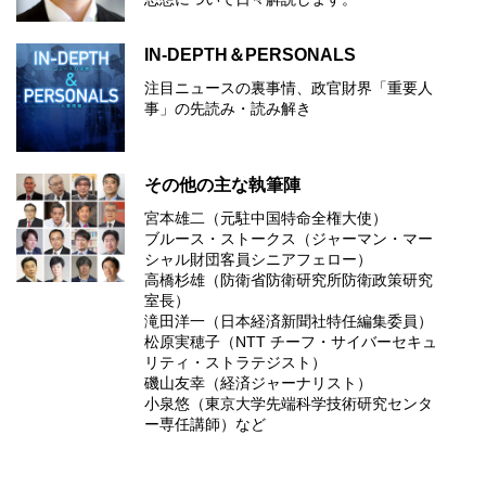
IN-DEPTH＆PERSONALS
注目ニュースの裏事情、政官財界「重要人
事」の先読み・読み解き
その他の主な執筆陣
宮本雄二（元駐中国特命全権大使）
ブルース・ストークス（ジャーマン・マー
シャル財団客員シニアフェロー）
高橋杉雄（防衛省防衛研究所防衛政策研究
室長）
滝田洋一（日本経済新聞社特任編集委員）
松原実穂子（NTT チーフ・サイバーセキュ
リティ・ストラテジスト）
磯山友幸（経済ジャーナリスト）
小泉悠（東京大学先端科学技術研究センタ
ー専任講師）など