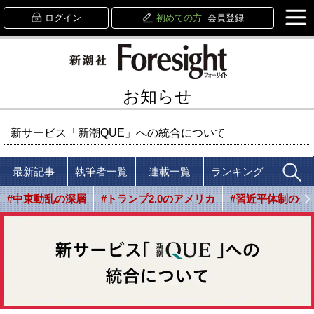
ログイン
初めての方
会員登録
お知らせ
新サービス「新潮QUE」への統合について
最新記事
執筆者一覧
連載一覧
ランキング
#中東動乱の深層
#トランプ2.0のアメリカ
#習近平体制の光