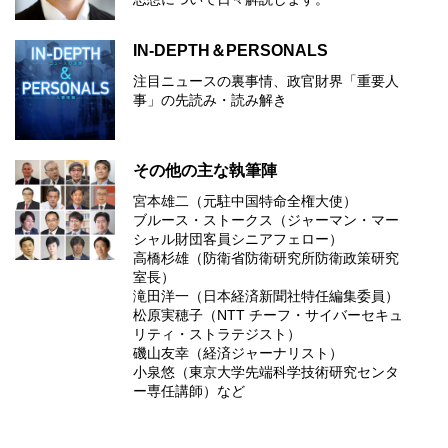
IN-DEPTH＆PERSONALS
注目ニュースの裏事情、政官財界「重要人
事」の先読み・読み解き
その他の主な執筆陣
宮本雄二（元駐中国特命全権大使）
ブルース・ストークス（ジャーマン・マー
シャル財団客員シニアフェロー）
高橋杉雄（防衛省防衛研究所防衛政策研究
室長）
滝田洋一（日本経済新聞社特任編集委員）
松原実穂子（NTT チーフ・サイバーセキュ
リティ・ストラテジスト）
磯山友幸（経済ジャーナリスト）
小泉悠（東京大学先端科学技術研究センタ
ー専任講師）など