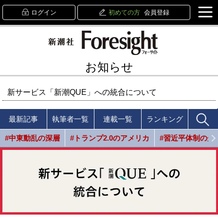
ログイン
初めての方
会員登録
お知らせ
新サービス「新潮QUE」への統合について
最新記事
執筆者一覧
連載一覧
ランキング
#中東動乱の深層
#トランプ2.0のアメリカ
#習近平体制の光