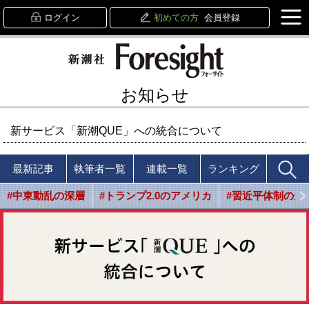
ログイン
初めての方
会員登録
お知らせ
新サービス「新潮QUE」への統合について
最新記事
執筆者一覧
連載一覧
ランキング
#中東動乱の深層
#トランプ2.0のアメリカ
#習近平体制の光