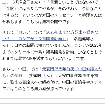
ト
」（柳澤協二さん）：「目新しいことではないので
『尖閣』には言及してやるが、その代わり、余計なこと
はするな」というのが米国のメッセージ、と柳澤さんは
分析します。こちらは無料公開中です。
そして「ロシア」では「
2025年まで北方領土を返さな
い？――ロシアが『長期開発計画』
」（名越健郎さ
ん）：日本の新聞は報じていませんが、ロシアが2025年
までのクリール（千島）諸島開発を計画。少なくともそ
れまでは北方4島を返すつもりはないようです。
さらに「中国」では「
天安門25周年前夜『中国知識人た
ち』の受難
」（野嶋剛さん）：天安門事件25周年を前
に、強まる言論人への締め付け。中国の言論界やメディ
アにはこのところ無力感が漂っています。