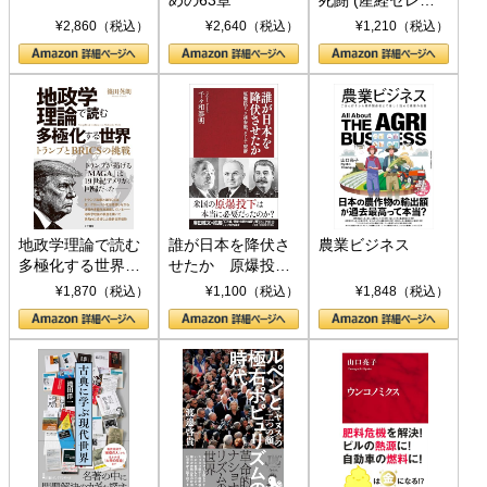
めの63章
死闘 (産経セレク
ト S 039)
¥2,860（税込）
¥2,640（税込）
¥1,210（税込）
地政学理論で読む
誰が日本を降伏さ
農業ビジネス
多極化する世界：
せたか 原爆投
トランプとBRICS
下、ソ連参戦、そ
¥1,870（税込）
¥1,100（税込）
¥1,848（税込）
の挑戦
して聖断 (PHP新
書)