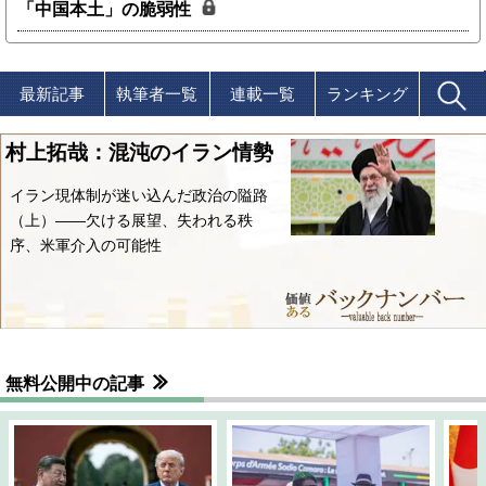
「中国本土」の脆弱性
最新記事
執筆者一覧
連載一覧
ランキング
村上拓哉：混沌のイラン情勢
イラン現体制が迷い込んだ政治の隘路
（上）――欠ける展望、失われる秩
序、米軍介入の可能性
無料公開中の記事