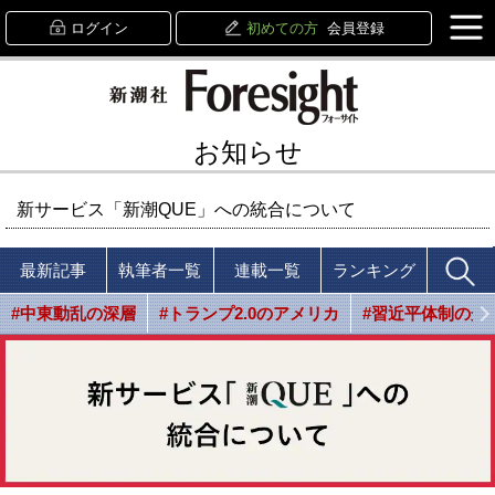
ログイン
初めての方
会員登録
お知らせ
新サービス「新潮QUE」への統合について
最新記事
執筆者一覧
連載一覧
ランキング
#中東動乱の深層
#トランプ2.0のアメリカ
#習近平体制の光