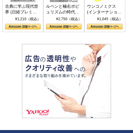
古典に学ぶ現代世
ルペンと極右ポピ
ウンコノミクス
界 (日経プレミア
ュリズムの時代：
(インターナショナ
シリーズ)
〈ヤヌス〉の二つ
ル新書)
¥1,210（税込）
¥2,750（税込）
¥1,045（税込）
の顔