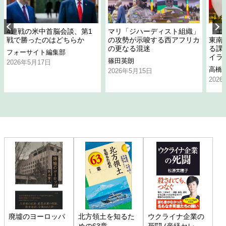
4連戦の米中首脳会談、第1
マリ「ジハーディスト組織」
「エ
戦で勝ったのはどちらか
の攻勢が示唆する西アフリカ
東南
の更なる混迷
る課
フォーサイト編集部
イラ
篠田英朗
2026年5月17日
高橋
2026年5月15日
202
廃墟のヨーロッパ
北方領土を知るた
ウクライナ企業の