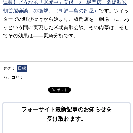
連載】どうなる「米朝中」関係（3）板門店「劇場型米
朝首脳会談」の衝撃』（朝鮮半島の部屋）
です。ツイッ
ターでの呼び掛けから始まり、板門店を「劇場」に、あ
っという間に実現した米朝首脳会談。その内幕は、そし
てその効果は――緊急分析です。
タグ：
日銀
カテゴリ：
ポスト
フォーサイト最新記事のお知らせを
受け取れます。