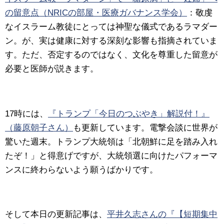
の留意点（NRICの部屋・医療ガバナンス学会）
：敬虔
なイスラーム教徒にとっては神聖な儀式であるラマダー
ン。が、実は健康に対する深刻な影響も指摘されていま
す。ただ、否定するのではなく、文化を尊重した留意が
必要と医師が説きます。
17時には、
『トランプ「今日のつぶやき」解説付！』
（藤原朝子さん）
も更新しています。電撃会談に世界が
驚いた週末。トランプ大統領は「北朝鮮に足を踏み入れ
たぞ！」と得意げですが、大統領選に向けたパフォーマ
ンスに終わらないよう願うばかりです。
そして本日の更新記事は、
平井久志さんの『【短期集中