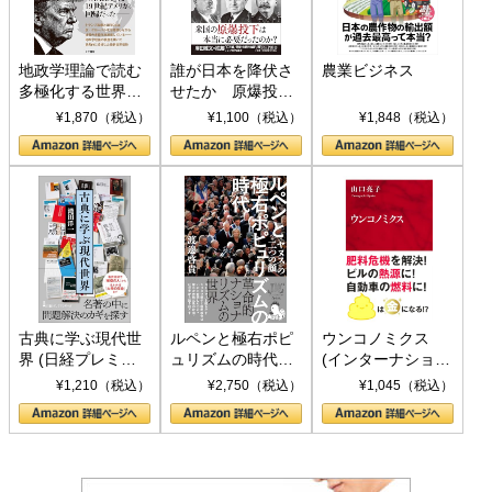
地政学理論で読む
誰が日本を降伏さ
農業ビジネス
多極化する世界：
せたか 原爆投
トランプとBRICS
下、ソ連参戦、そ
¥1,870（税込）
¥1,100（税込）
¥1,848（税込）
の挑戦
して聖断 (PHP新
書)
古典に学ぶ現代世
ルペンと極右ポピ
ウンコノミクス
界 (日経プレミア
ュリズムの時代：
(インターナショナ
シリーズ)
〈ヤヌス〉の二つ
ル新書)
¥1,210（税込）
¥2,750（税込）
¥1,045（税込）
の顔