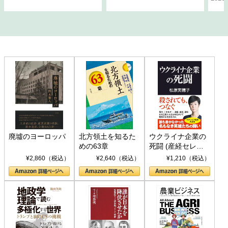
廃墟のヨーロッパ
北方領土を知るた
ウクライナ企業の
めの63章
死闘 (産経セレク
ト S 039)
¥2,860（税込）
¥2,640（税込）
¥1,210（税込）