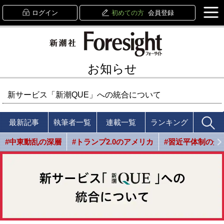
ログイン
初めての方
会員登録
お知らせ
新サービス「新潮QUE」への統合について
最新記事
執筆者一覧
連載一覧
ランキング
#中東動乱の深層
#トランプ2.0のアメリカ
#習近平体制の光