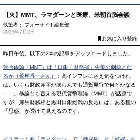
【火】MMT、ラマダーンと医療、米朝首脳会談
執筆者：
フォーサイト編集部
2019年7月2日
お気に入り登録
昨日午後、以下の2本の記事をアップロードしました。
賛否両論「MMT」は「日銀・財務省」失策の劇薬とな
るか（鷲尾香一さん）
：高インフレにさえ気をつけれ
ば、いくら財政赤字が膨らんでも通貨発行で何とかなる
――。暴論とも言える現代貨幣理論（MMT）が話題で
すが、麻生財務相と黒田日銀総裁の反応には、ある種の
「思惑」が透けて見えるのです。
イスラーム教「ラマダーン」で「糖尿病」と「妊婦」へ