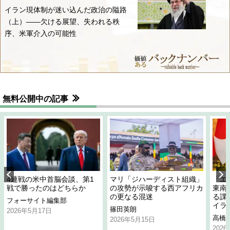
イラン現体制が迷い込んだ政治の隘路
（上）――欠ける展望、失われる秩
序、米軍介入の可能性
無料公開中の記事
4連戦の米中首脳会談、第1
マリ「ジハーディスト組織」
「エ
戦で勝ったのはどちらか
の攻勢が示唆する西アフリカ
東南
の更なる混迷
る課
フォーサイト編集部
イラ
篠田英朗
2026年5月17日
高橋
2026年5月15日
202