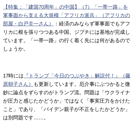
【特集：「建国70周年」の中国】（7）「一帯一路」を
軍事面から支える大規模「アフリカ派兵」（アフリカの
部屋・白戸圭一さん）
：経済のみならず軍事面でもアフ
リカに根を張りつつある中国。ジブチには基地が完成し
ています。「一帯一路」の行く着く先には何があるので
しょうか。
17時には
『トランプ「今日のつぶやき」解説付！』（藤
原朝子さん）
も更新しています。厄介事にぶつかると微
妙に論点をずらすのがトランプ流。問題は「ウクライナ
が圧力と感じたかどうか」ではなく「事実圧力をかけた
こと」であり、「バイデン親子が不正をしたかどうか」
は別問題です……。