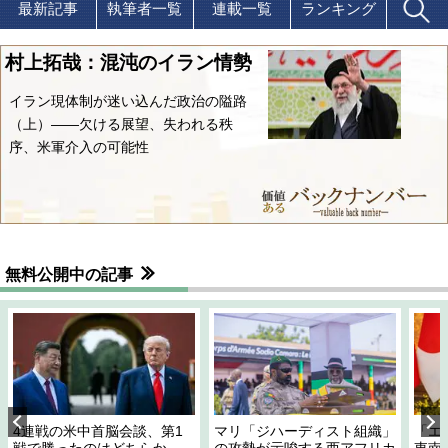
最新記事
執筆者一覧
連載一覧
ランキング
村上拓哉：混沌のイラン情勢
イラン現体制が迷い込んだ政治の隘路
（上）――欠ける展望、失われる秩
序、米軍介入の可能性
無料公開中の記事
4連戦の米中首脳会談、第1
マリ「ジハーディスト組織」
「エ