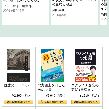
戦で勝ったのはどちらか
の攻勢が示唆する西アフリカ
東南
の更なる混迷
る課
フォーサイト編集部
イラ
篠田英朗
2026年5月17日
高橋
2026年5月15日
202
廃墟のヨーロッパ
北方領土を知るた
ウクライナ企業の
めの63章
死闘 (産経セレク
ト S 039)
¥2,860（税込）
¥2,640（税込）
¥1,210（税込）