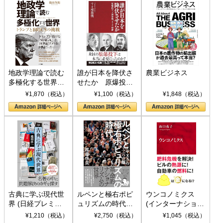
地政学理論で読む
誰が日本を降伏さ
農業ビジネス
多極化する世界：
せたか 原爆投
トランプとBRICS
下、ソ連参戦、そ
¥1,870（税込）
¥1,100（税込）
¥1,848（税込）
の挑戦
して聖断 (PHP新
書)
古典に学ぶ現代世
ルペンと極右ポピ
ウンコノミクス
界 (日経プレミア
ュリズムの時代：
(インターナショナ
シリーズ)
〈ヤヌス〉の二つ
ル新書)
¥1,210（税込）
¥2,750（税込）
¥1,045（税込）
の顔