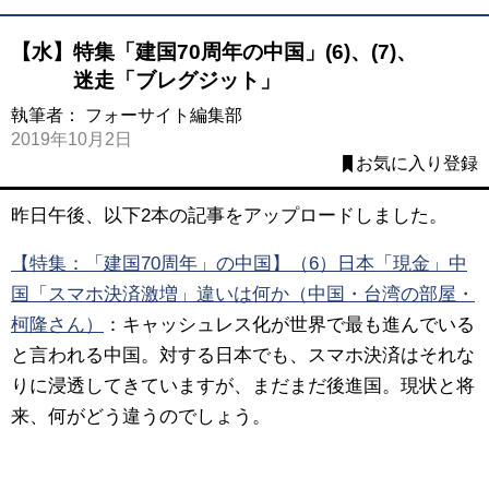
【水】特集「建国70周年の中国」(6)、(7)、
迷走「ブレグジット」
執筆者：
フォーサイト編集部
2019年10月2日
お気に入り登録
昨日午後、以下2本の記事をアップロードしました。
【特集：「建国70周年」の中国】（6）日本「現金」中
国「スマホ決済激増」違いは何か（中国・台湾の部屋・
柯隆さん）
：キャッシュレス化が世界で最も進んでいる
と言われる中国。対する日本でも、スマホ決済はそれな
りに浸透してきていますが、まだまだ後進国。現状と将
来、何がどう違うのでしょう。