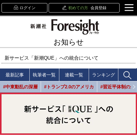
ログイン
初めての方
会員登録
お知らせ
新サービス「新潮QUE」への統合について
最新記事
執筆者一覧
連載一覧
ランキング
#中東動乱の深層
#トランプ2.0のアメリカ
#習近平体制の光