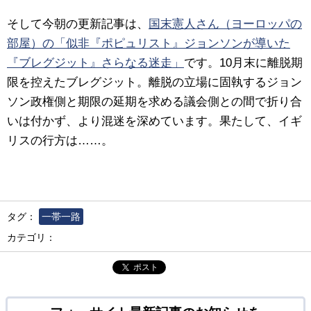
そして今朝の更新記事は、
国末憲人さん（ヨーロッパの
部屋）の「似非『ポピュリスト』ジョンソンが導いた
『ブレグジット』さらなる迷走」
です。10月末に離脱期
限を控えたブレグジット。離脱の立場に固執するジョン
ソン政権側と期限の延期を求める議会側との間で折り合
いは付かず、より混迷を深めています。果たして、イギ
リスの行方は……。
タグ：
一帯一路
カテゴリ：
ポスト