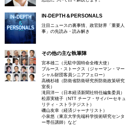
IN-DEPTH＆PERSONALS
注目ニュースの裏事情、政官財界「重要人
事」の先読み・読み解き
その他の主な執筆陣
宮本雄二（元駐中国特命全権大使）
ブルース・ストークス（ジャーマン・マー
シャル財団客員シニアフェロー）
高橋杉雄（防衛省防衛研究所防衛政策研究
室長）
滝田洋一（日本経済新聞社特任編集委員）
松原実穂子（NTT チーフ・サイバーセキュ
リティ・ストラテジスト）
磯山友幸（経済ジャーナリスト）
小泉悠（東京大学先端科学技術研究センタ
ー専任講師）など