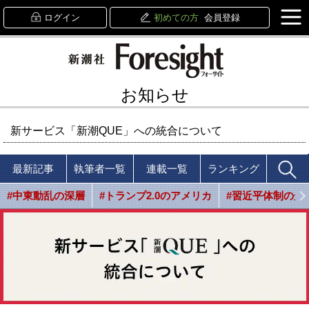
ログイン
初めての方
会員登録
お知らせ
新サービス「新潮QUE」への統合について
最新記事
執筆者一覧
連載一覧
ランキング
#中東動乱の深層
#トランプ2.0のアメリカ
#習近平体制の光