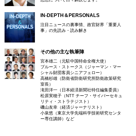
IN-DEPTH＆PERSONALS
注目ニュースの裏事情、政官財界「重要人
事」の先読み・読み解き
その他の主な執筆陣
宮本雄二（元駐中国特命全権大使）
ブルース・ストークス（ジャーマン・マー
シャル財団客員シニアフェロー）
高橋杉雄（防衛省防衛研究所防衛政策研究
室長）
滝田洋一（日本経済新聞社特任編集委員）
松原実穂子（NTT チーフ・サイバーセキュ
リティ・ストラテジスト）
磯山友幸（経済ジャーナリスト）
小泉悠（東京大学先端科学技術研究センタ
ー専任講師）など