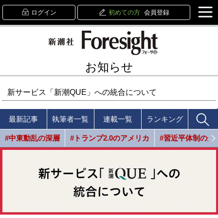
ログイン
初めての方
会員登録
お知らせ
新サービス「新潮QUE」への統合について
最新記事
執筆者一覧
連載一覧
ランキング
#中東動乱の深層
#トランプ2.0のアメリカ
#習近平体制の光