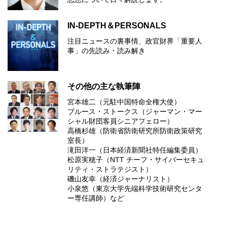
IN-DEPTH＆PERSONALS
注目ニュースの裏事情、政官財界「重要人
事」の先読み・読み解き
その他の主な執筆陣
宮本雄二（元駐中国特命全権大使）
ブルース・ストークス（ジャーマン・マー
シャル財団客員シニアフェロー）
高橋杉雄（防衛省防衛研究所防衛政策研究
室長）
滝田洋一（日本経済新聞社特任編集委員）
松原実穂子（NTT チーフ・サイバーセキュ
リティ・ストラテジスト）
磯山友幸（経済ジャーナリスト）
小泉悠（東京大学先端科学技術研究センタ
ー専任講師）など