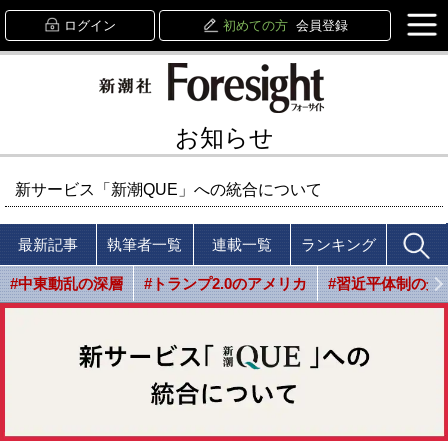
ログイン
初めての方
会員登録
お知らせ
新サービス「新潮QUE」への統合について
最新記事
執筆者一覧
連載一覧
ランキング
#中東動乱の深層
#トランプ2.0のアメリカ
#習近平体制の光