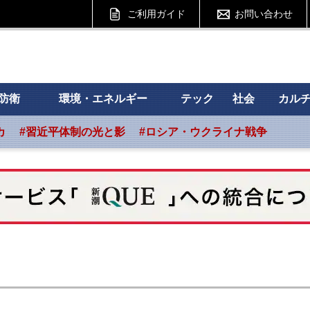
ご利用ガイド
お問い合わせ
 フォーサイト
防衛
環境・エネルギー
テック
社会
カル
カ
#習近平体制の光と影
#ロシア・ウクライナ戦争