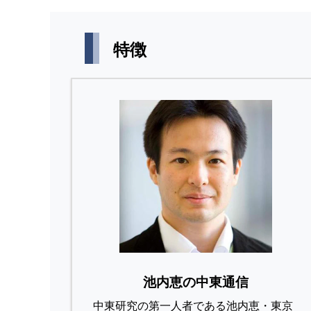
特徴
池内恵の中東通信
中東研究の第⼀⼈者である池内恵・東京