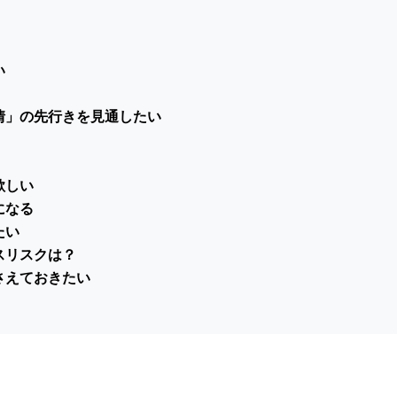
い
情」の先行きを見通したい
欲しい
になる
たい
スリスクは？
さえておきたい