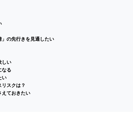
い
情」の先行きを見通したい
欲しい
になる
たい
スリスクは？
さえておきたい