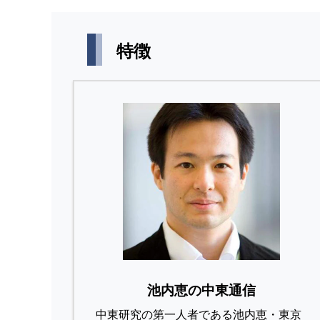
特徴
池内恵の中東通信
中東研究の第⼀⼈者である池内恵・東京