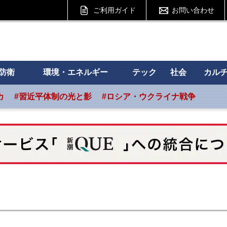
ご利用ガイド
お問い合わせ
 フォーサイト
防衛
環境・エネルギー
テック
社会
カル
カ
#習近平体制の光と影
#ロシア・ウクライナ戦争