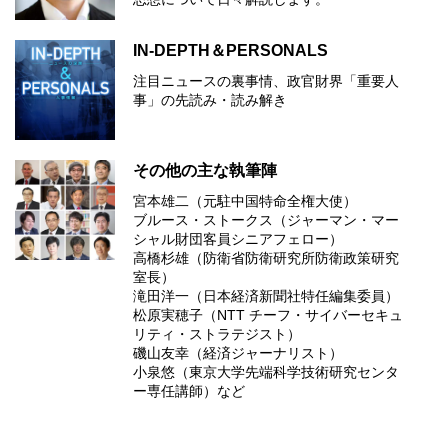
IN-DEPTH＆PERSONALS
注目ニュースの裏事情、政官財界「重要人
事」の先読み・読み解き
その他の主な執筆陣
宮本雄二（元駐中国特命全権大使）
ブルース・ストークス（ジャーマン・マー
シャル財団客員シニアフェロー）
高橋杉雄（防衛省防衛研究所防衛政策研究
室長）
滝田洋一（日本経済新聞社特任編集委員）
松原実穂子（NTT チーフ・サイバーセキュ
リティ・ストラテジスト）
磯山友幸（経済ジャーナリスト）
小泉悠（東京大学先端科学技術研究センタ
ー専任講師）など