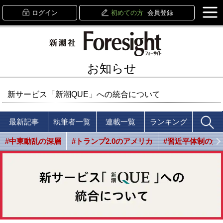
ログイン
初めての方
会員登録
お知らせ
新サービス「新潮QUE」への統合について
最新記事
執筆者一覧
連載一覧
ランキング
#中東動乱の深層
#トランプ2.0のアメリカ
#習近平体制の光